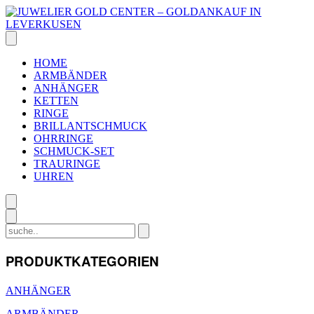
Skip
to
content
HOME
ARMBÄNDER
ANHÄNGER
KETTEN
RINGE
BRILLANTSCHMUCK
OHRRINGE
SCHMUCK-SET
TRAURINGE
UHREN
Search
for:
PRODUKTKATEGORIEN
ANHÄNGER
ARMBÄNDER