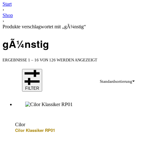
Start
›
Shop
›
Produkte verschlagwortet mit „gÃ¼nstig“
gÃ¼nstig
ERGEBNISSE 1 – 16 VON 126 WERDEN ANGEZEIGT
Standardsortierung
FILTER
Cilor
Cilor Klassiker RP01