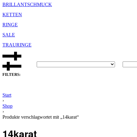
BRILLANTSCHMUCK
KETTEN
RINGE
SALE
TRAURINGE
FILTERS:
Start
›
Shop
›
Produkte verschlagwortet mit „14karat“
14karat