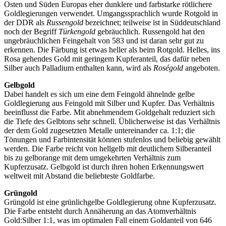
Osten und Süden Europas eher dunklere und farbstarke rötlichere
Goldlegierungen verwendet. Umgangssprachlich wurde Rotgold in
der DDR als
Russengold
bezeichnet; teilweise ist in Süddeutschland
noch der Begriff
Türkengold
gebräuchlich. Russengold hat den
ungebräuchlichen Feingehalt von 583 und ist daran sehr gut zu
erkennen. Die Färbung ist etwas heller als beim Rotgold. Helles, ins
Rosa gehendes Gold mit geringem Kupferanteil, das dafür neben
Silber auch Palladium enthalten kann, wird als
Roségold
angeboten.
Gelbgold
Dabei handelt es sich um eine dem Feingold ähnelnde gelbe
Goldlegierung aus Feingold mit Silber und Kupfer. Das Verhältnis
beeinflusst die Farbe. Mit abnehmendem Goldgehalt reduziert sich
die Tiefe des Gelbtons sehr schnell. Üblicherweise ist das Verhältnis
der dem Gold zugesetzten Metalle untereinander ca. 1:1; die
Tönungen und Farbintensität können stufenlos und beliebig gewählt
werden. Die Farbe reicht von hellgelb mit deutlichem Silberanteil
bis zu gelborange mit dem umgekehrten Verhältnis zum
Kupferzusatz. Gelbgold ist durch ihren hohen Erkennungswert
weltweit mit Abstand die beliebteste Goldfarbe.
Grüngold
Grüngold ist eine grünlichgelbe Goldlegierung ohne Kupferzusatz.
Die Farbe entsteht durch Annäherung an das Atomverhältnis
Gold:Silber 1:1, was im optimalen Fall einem Goldanteil von 646