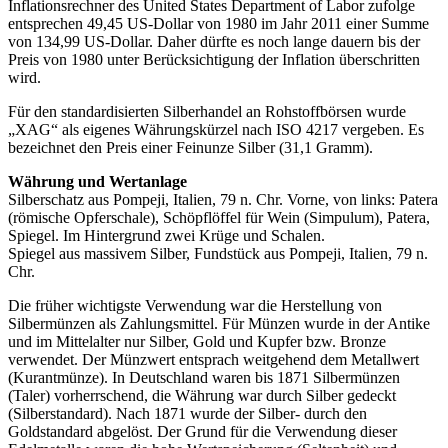
Inflationsrechner des United States Department of Labor zufolge
entsprechen 49,45 US-Dollar von 1980 im Jahr 2011 einer Summe
von 134,99 US-Dollar. Daher dürfte es noch lange dauern bis der
Preis von 1980 unter Berücksichtigung der Inflation überschritten
wird.
Für den standardisierten Silberhandel an Rohstoffbörsen wurde
„XAG“ als eigenes Währungskürzel nach ISO 4217 vergeben. Es
bezeichnet den Preis einer Feinunze Silber (31,1 Gramm).
Währung und Wertanlage
Silberschatz aus Pompeji, Italien, 79 n. Chr. Vorne, von links: Patera
(römische Opferschale), Schöpflöffel für Wein (Simpulum), Patera,
Spiegel. Im Hintergrund zwei Krüge und Schalen.
Spiegel aus massivem Silber, Fundstück aus Pompeji, Italien, 79 n.
Chr.
Die früher wichtigste Verwendung war die Herstellung von
Silbermünzen als Zahlungsmittel. Für Münzen wurde in der Antike
und im Mittelalter nur Silber, Gold und Kupfer bzw. Bronze
verwendet. Der Münzwert entsprach weitgehend dem Metallwert
(Kurantmünze). In Deutschland waren bis 1871 Silbermünzen
(Taler) vorherrschend, die Währung war durch Silber gedeckt
(Silberstandard). Nach 1871 wurde der Silber- durch den
Goldstandard abgelöst. Der Grund für die Verwendung dieser