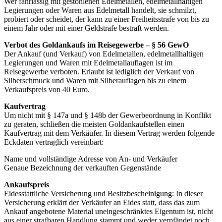
Wer fahrlässig mit gestohlenen Edelmetallen, edelmetallhaltigen
Legierungen oder Waren aus Edelmetall handelt, sie schmilzt,
probiert oder scheidet, der kann zu einer Freiheitsstrafe von bis zu
einem Jahr oder mit einer Geldstrafe bestraft werden.
Verbot des Goldankaufs im Reisegewerbe – § 56 GewO
Der Ankauf (und Verkauf) von Edelmetallen, edelmetallhaltigen
Legierungen und Waren mit Edelmetallauflagen ist im
Reisegewerbe verboten. Erlaubt ist lediglich der Verkauf von
Silberschmuck und Waren mit Silberauflagen bis zu einem
Verkaufspreis von 40 Euro.
Kaufvertrag
Um nicht mit § 147a und § 148b der Gewerbeordnung in Konflikt
zu geraten, schließen die meisten Goldankaufstellen einen
Kaufvertrag mit dem Verkäufer. In diesem Vertrag werden folgende
Eckdaten vertraglich vereinbart:
Name und vollständige Adresse von An- und Verkäufer
Genaue Bezeichnung der verkauften Gegenstände
Ankaufspreis
Eidesstattliche Versicherung und Besitzbescheinigung: In dieser
Versicherung erklärt der Verkäufer an Eides statt, dass das zum
Ankauf angebotene Material uneingeschränktes Eigentum ist, nicht
aus einer strafbaren Handlung stammt und weder verpfändet noch