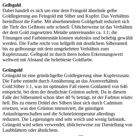
Gelbgold
Dabei handelt es sich um eine dem Feingold ähnelnde gelbe
Goldlegierung aus Feingold mit Silber und Kupfer. Das Verhältnis
beeinflusst die Farbe. Mit abnehmendem Goldgehalt reduziert sich
die Tiefe des Gelbtons sehr schnell. Üblicherweise ist das Verhältnis
der dem Gold zugesetzten Metalle untereinander ca. 1:1; die
Tönungen und Farbintensität können stufenlos und beliebig gewählt
werden. Die Farbe reicht von hellgelb mit deutlichem Silberanteil
bis zu gelborange mit dem umgekehrten Verhältnis zum
Kupferzusatz. Gelbgold ist durch ihren hohen Erkennungswert
weltweit mit Abstand die beliebteste Goldfarbe.
Grüngold
Grüngold ist eine grünlichgelbe Goldlegierung ohne Kupferzusatz.
Die Farbe entsteht durch Annäherung an das Atomverhältnis
Gold:Silber 1:1, was im optimalen Fall einem Goldanteil von 646
entspricht, bei dem der deutlichste Grünton auftritt. Da in diesem
Falle der Silberanteil schon über 40 % beträgt, ist der Farbton relativ
hell. Bis zu einem Drittel des Silbers lässt sich durch Cadmium
ersetzen, was den Grünton intensiviert, die günstigen
Anlaufeigenschaften und die Schmelztemperatur allerdings
reduziert. Die Legierungen sind sehr weich und wenig farbstark.
Grüngold wird selten verwendet, üblicherweise zur Darstellung von
Laubblättern oder ähnlichem.