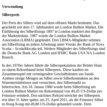
Verwendung
Silberpreis
Der Preis des Silbers wird auf dem offenen Markt bestimmt. Das
geschieht seit dem 17. Jahrhundert am London Bullion Market. Die
Einführung des Silberfixings 1897 in London markiert den Beginn
der Marktstruktur. 1987 wurde die London Bullion Market
Association (LBMA) gegründet. Drei LBMA-Mitglieder nehmen
am Silberfixing an jedem Arbeitstag unter Vorsitz der Bank of Nova
Scotia – ScotiaMocatta teil. Weitere Mitglieder des Silberfixings sind
die Deutsche Bank AG London und HSBC Bank USA NA London
Branch.
In den 1970er Jahren führte die Silberspekulation der Brüder Hunt
zu einem Rekordstand beim Silberpreis. Diese kauften im
Zusammenspiel mit vermögenden Geschäftsleuten aus Saudi-
Arabien riesige Mengen an Silber sowie Silberkontrakten an den
Warenterminbörsen und versuchten, den Silbermarkt zu
beherrschen. Am 18. Januar 1980 wurde beim Silberfixing am
London Bullion Market ein Rekordstand von 49,45 US-Dollar pro
Feinunze ermittelt. Den nächsten Rekord erreichte der Silberpreis
erst über 31 Jahre später, am 25. April 2011, als die Feinunze Silber
in Hong Kong mit 49,80 US-Dollar gehandelt wurde. Dem