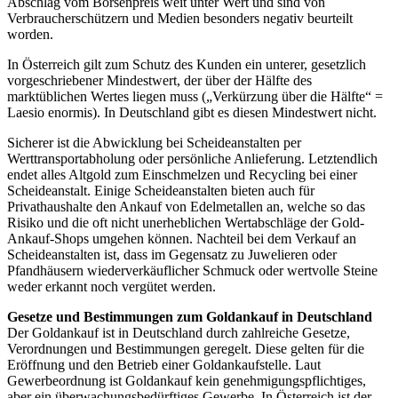
Abschlag vom Börsenpreis weit unter Wert und sind von
Verbraucherschützern und Medien besonders negativ beurteilt
worden.
In Österreich gilt zum Schutz des Kunden ein unterer, gesetzlich
vorgeschriebener Mindestwert, der über der Hälfte des
marktüblichen Wertes liegen muss („Verkürzung über die Hälfte“ =
Laesio enormis). In Deutschland gibt es diesen Mindestwert nicht.
Sicherer ist die Abwicklung bei Scheideanstalten per
Werttransportabholung oder persönliche Anlieferung. Letztendlich
endet alles Altgold zum Einschmelzen und Recycling bei einer
Scheideanstalt. Einige Scheideanstalten bieten auch für
Privathaushalte den Ankauf von Edelmetallen an, welche so das
Risiko und die oft nicht unerheblichen Wertabschläge der Gold-
Ankauf-Shops umgehen können. Nachteil bei dem Verkauf an
Scheideanstalten ist, dass im Gegensatz zu Juwelieren oder
Pfandhäusern wiederverkäuflicher Schmuck oder wertvolle Steine
weder erkannt noch vergütet werden.
Gesetze und Bestimmungen zum Goldankauf in Deutschland
Der Goldankauf ist in Deutschland durch zahlreiche Gesetze,
Verordnungen und Bestimmungen geregelt. Diese gelten für die
Eröffnung und den Betrieb einer Goldankaufstelle. Laut
Gewerbeordnung ist Goldankauf kein genehmigungspflichtiges,
aber ein überwachungsbedürftiges Gewerbe. In Österreich ist der