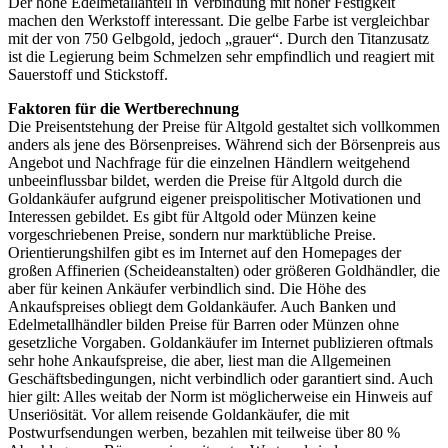
Der hohe Edelmetallanteil in Verbindung mit hoher Festigkeit
machen den Werkstoff interessant. Die gelbe Farbe ist vergleichbar
mit der von 750 Gelbgold, jedoch „grauer“. Durch den Titanzusatz
ist die Legierung beim Schmelzen sehr empfindlich und reagiert mit
Sauerstoff und Stickstoff.
Faktoren für die Wertberechnung
Die Preisentstehung der Preise für Altgold gestaltet sich vollkommen
anders als jene des Börsenpreises. Während sich der Börsenpreis aus
Angebot und Nachfrage für die einzelnen Händlern weitgehend
unbeeinflussbar bildet, werden die Preise für Altgold durch die
Goldankäufer aufgrund eigener preispolitischer Motivationen und
Interessen gebildet. Es gibt für Altgold oder Münzen keine
vorgeschriebenen Preise, sondern nur marktübliche Preise.
Orientierungshilfen gibt es im Internet auf den Homepages der
großen Affinerien (Scheideanstalten) oder größeren Goldhändler, die
aber für keinen Ankäufer verbindlich sind. Die Höhe des
Ankaufspreises obliegt dem Goldankäufer. Auch Banken und
Edelmetallhändler bilden Preise für Barren oder Münzen ohne
gesetzliche Vorgaben. Goldankäufer im Internet publizieren oftmals
sehr hohe Ankaufspreise, die aber, liest man die Allgemeinen
Geschäftsbedingungen, nicht verbindlich oder garantiert sind. Auch
hier gilt: Alles weitab der Norm ist möglicherweise ein Hinweis auf
Unseriösität. Vor allem reisende Goldankäufer, die mit
Postwurfsendungen werben, bezahlen mit teilweise über 80 %