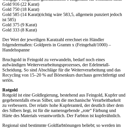
Gold 916 (22 Karat)
Gold 750 (18 Karat)
Gold 585 (14 Karat)(richtig wäre 583,5, allgemein punziert jedoch
ist 585)
Gold 375 (9 Karat)
Gold 333 (8 Karat)
Der Wert der jeweiligen Karatzahl errechnet ein Händler
folgendermaßen: Goldpreis in Gramm x (Feingehalt/1000) –
Handelsspanne
Bruchgold in Feingold zu verwandeln, bedarf noch eines
aufwändigen Weiterverarbeitungsprozesses, der Edelmetall-
Scheidung. So sind Abschläge für die Weiterverarbeitung und das
Recycling von 15–20 % auf Börsenkurs durchaus gerechtfertigt und
seriös.
Rotgold
Rotgold ist eine Goldlegierung, bestehend aus Feingold, Kupfer und
gegebenenfalls etwas Silber, um die mechanische Verarbeitbarkeit
zu verbessern. Der relativ hohe Kupferanteil, der deutlich über dem
des Silbers liegt, ist für die namensgebende „rote“ Färbung und
Härte des Materials verantwortlich. Der Farbton ist kupferähnlich.
Regional sind bestimmte Goldfarbtönungen beliebt; so werden im