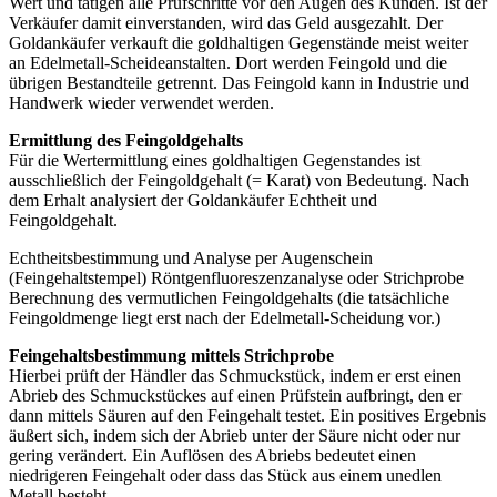
Wert und tätigen alle Prüfschritte vor den Augen des Kunden. Ist der
Verkäufer damit einverstanden, wird das Geld ausgezahlt. Der
Goldankäufer verkauft die goldhaltigen Gegenstände meist weiter
an Edelmetall-Scheideanstalten. Dort werden Feingold und die
übrigen Bestandteile getrennt. Das Feingold kann in Industrie und
Handwerk wieder verwendet werden.
Ermittlung des Feingoldgehalts
Für die Wertermittlung eines goldhaltigen Gegenstandes ist
ausschließlich der Feingoldgehalt (= Karat) von Bedeutung. Nach
dem Erhalt analysiert der Goldankäufer Echtheit und
Feingoldgehalt.
Echtheitsbestimmung und Analyse per Augenschein
(Feingehaltstempel) Röntgenfluoreszenzanalyse oder Strichprobe
Berechnung des vermutlichen Feingoldgehalts (die tatsächliche
Feingoldmenge liegt erst nach der Edelmetall-Scheidung vor.)
Feingehaltsbestimmung mittels Strichprobe
Hierbei prüft der Händler das Schmuckstück, indem er erst einen
Abrieb des Schmuckstückes auf einen Prüfstein aufbringt, den er
dann mittels Säuren auf den Feingehalt testet. Ein positives Ergebnis
äußert sich, indem sich der Abrieb unter der Säure nicht oder nur
gering verändert. Ein Auflösen des Abriebs bedeutet einen
niedrigeren Feingehalt oder dass das Stück aus einem unedlen
Metall besteht.