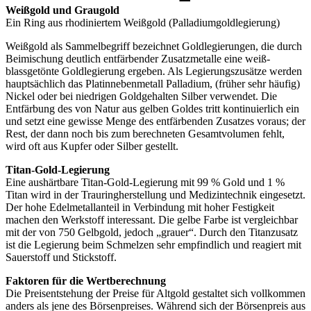
Weißgold und Graugold
Ein Ring aus rhodiniertem Weißgold (Palladiumgoldlegierung)
Weißgold als Sammelbegriff bezeichnet Goldlegierungen, die durch
Beimischung deutlich entfärbender Zusatzmetalle eine weiß-
blassgetönte Goldlegierung ergeben. Als Legierungszusätze werden
hauptsächlich das Platinnebenmetall Palladium, (früher sehr häufig)
Nickel oder bei niedrigen Goldgehalten Silber verwendet. Die
Entfärbung des von Natur aus gelben Goldes tritt kontinuierlich ein
und setzt eine gewisse Menge des entfärbenden Zusatzes voraus; der
Rest, der dann noch bis zum berechneten Gesamtvolumen fehlt,
wird oft aus Kupfer oder Silber gestellt.
Titan-Gold-Legierung
Eine aushärtbare Titan-Gold-Legierung mit 99 % Gold und 1 %
Titan wird in der Trauringherstellung und Medizintechnik eingesetzt.
Der hohe Edelmetallanteil in Verbindung mit hoher Festigkeit
machen den Werkstoff interessant. Die gelbe Farbe ist vergleichbar
mit der von 750 Gelbgold, jedoch „grauer“. Durch den Titanzusatz
ist die Legierung beim Schmelzen sehr empfindlich und reagiert mit
Sauerstoff und Stickstoff.
Faktoren für die Wertberechnung
Die Preisentstehung der Preise für Altgold gestaltet sich vollkommen
anders als jene des Börsenpreises. Während sich der Börsenpreis aus