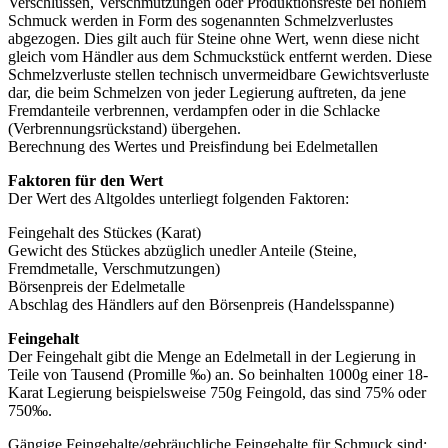
Verschlüssen, Verschmutzungen oder Produktionsreste bei hohlem
Schmuck werden in Form des sogenannten Schmelzverlustes
abgezogen. Dies gilt auch für Steine ohne Wert, wenn diese nicht
gleich vom Händler aus dem Schmuckstück entfernt werden. Diese
Schmelzverluste stellen technisch unvermeidbare Gewichtsverluste
dar, die beim Schmelzen von jeder Legierung auftreten, da jene
Fremdanteile verbrennen, verdampfen oder in die Schlacke
(Verbrennungsrückstand) übergehen.
Berechnung des Wertes und Preisfindung bei Edelmetallen
Faktoren für den Wert
Der Wert des Altgoldes unterliegt folgenden Faktoren:
Feingehalt des Stückes (Karat)
Gewicht des Stückes abzüglich unedler Anteile (Steine,
Fremdmetalle, Verschmutzungen)
Börsenpreis der Edelmetalle
Abschlag des Händlers auf den Börsenpreis (Handelsspanne)
Feingehalt
Der Feingehalt gibt die Menge an Edelmetall in der Legierung in
Teile von Tausend (Promille ‰) an. So beinhalten 1000g einer 18-
Karat Legierung beispielsweise 750g Feingold, das sind 75% oder
750‰.
Gängige Feingehalte/gebräuchliche Feingehalte für Schmuck sind: