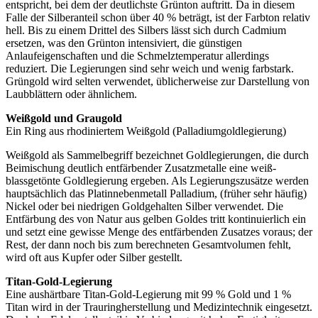
entspricht, bei dem der deutlichste Grünton auftritt. Da in diesem
Falle der Silberanteil schon über 40 % beträgt, ist der Farbton relativ
hell. Bis zu einem Drittel des Silbers lässt sich durch Cadmium
ersetzen, was den Grünton intensiviert, die günstigen
Anlaufeigenschaften und die Schmelztemperatur allerdings
reduziert. Die Legierungen sind sehr weich und wenig farbstark.
Grüngold wird selten verwendet, üblicherweise zur Darstellung von
Laubblättern oder ähnlichem.
Weißgold und Graugold
Ein Ring aus rhodiniertem Weißgold (Palladiumgoldlegierung)
Weißgold als Sammelbegriff bezeichnet Goldlegierungen, die durch
Beimischung deutlich entfärbender Zusatzmetalle eine weiß-
blassgetönte Goldlegierung ergeben. Als Legierungszusätze werden
hauptsächlich das Platinnebenmetall Palladium, (früher sehr häufig)
Nickel oder bei niedrigen Goldgehalten Silber verwendet. Die
Entfärbung des von Natur aus gelben Goldes tritt kontinuierlich ein
und setzt eine gewisse Menge des entfärbenden Zusatzes voraus; der
Rest, der dann noch bis zum berechneten Gesamtvolumen fehlt,
wird oft aus Kupfer oder Silber gestellt.
Titan-Gold-Legierung
Eine aushärtbare Titan-Gold-Legierung mit 99 % Gold und 1 %
Titan wird in der Trauringherstellung und Medizintechnik eingesetzt.