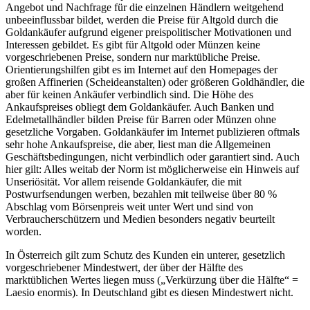
Angebot und Nachfrage für die einzelnen Händlern weitgehend
unbeeinflussbar bildet, werden die Preise für Altgold durch die
Goldankäufer aufgrund eigener preispolitischer Motivationen und
Interessen gebildet. Es gibt für Altgold oder Münzen keine
vorgeschriebenen Preise, sondern nur marktübliche Preise.
Orientierungshilfen gibt es im Internet auf den Homepages der
großen Affinerien (Scheideanstalten) oder größeren Goldhändler, die
aber für keinen Ankäufer verbindlich sind. Die Höhe des
Ankaufspreises obliegt dem Goldankäufer. Auch Banken und
Edelmetallhändler bilden Preise für Barren oder Münzen ohne
gesetzliche Vorgaben. Goldankäufer im Internet publizieren oftmals
sehr hohe Ankaufspreise, die aber, liest man die Allgemeinen
Geschäftsbedingungen, nicht verbindlich oder garantiert sind. Auch
hier gilt: Alles weitab der Norm ist möglicherweise ein Hinweis auf
Unseriösität. Vor allem reisende Goldankäufer, die mit
Postwurfsendungen werben, bezahlen mit teilweise über 80 %
Abschlag vom Börsenpreis weit unter Wert und sind von
Verbraucherschützern und Medien besonders negativ beurteilt
worden.
In Österreich gilt zum Schutz des Kunden ein unterer, gesetzlich
vorgeschriebener Mindestwert, der über der Hälfte des
marktüblichen Wertes liegen muss („Verkürzung über die Hälfte“ =
Laesio enormis). In Deutschland gibt es diesen Mindestwert nicht.