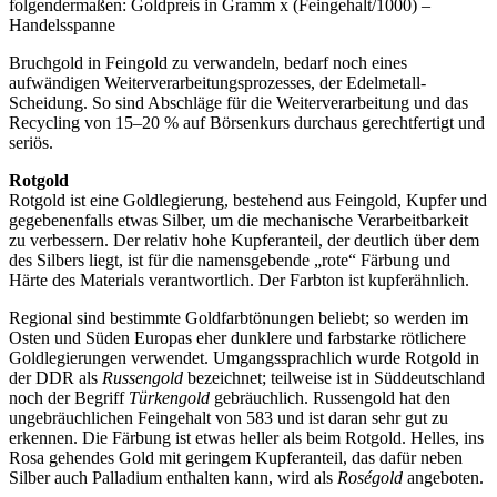
folgendermaßen: Goldpreis in Gramm x (Feingehalt/1000) –
Handelsspanne
Bruchgold in Feingold zu verwandeln, bedarf noch eines
aufwändigen Weiterverarbeitungsprozesses, der Edelmetall-
Scheidung. So sind Abschläge für die Weiterverarbeitung und das
Recycling von 15–20 % auf Börsenkurs durchaus gerechtfertigt und
seriös.
Rotgold
Rotgold ist eine Goldlegierung, bestehend aus Feingold, Kupfer und
gegebenenfalls etwas Silber, um die mechanische Verarbeitbarkeit
zu verbessern. Der relativ hohe Kupferanteil, der deutlich über dem
des Silbers liegt, ist für die namensgebende „rote“ Färbung und
Härte des Materials verantwortlich. Der Farbton ist kupferähnlich.
Regional sind bestimmte Goldfarbtönungen beliebt; so werden im
Osten und Süden Europas eher dunklere und farbstarke rötlichere
Goldlegierungen verwendet. Umgangssprachlich wurde Rotgold in
der DDR als
Russengold
bezeichnet; teilweise ist in Süddeutschland
noch der Begriff
Türkengold
gebräuchlich. Russengold hat den
ungebräuchlichen Feingehalt von 583 und ist daran sehr gut zu
erkennen. Die Färbung ist etwas heller als beim Rotgold. Helles, ins
Rosa gehendes Gold mit geringem Kupferanteil, das dafür neben
Silber auch Palladium enthalten kann, wird als
Roségold
angeboten.