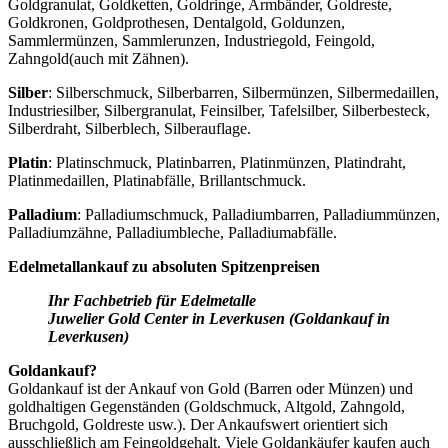
Goldgranulat, Goldketten, Goldringe, Armbänder, Goldreste,
Goldkronen, Goldprothesen, Dentalgold, Goldunzen,
Sammlermünzen, Sammlerunzen, Industriegold, Feingold,
Zahngold(auch mit Zähnen).
Silber
: Silberschmuck, Silberbarren, Silbermünzen, Silbermedaillen,
Industriesilber, Silbergranulat, Feinsilber, Tafelsilber, Silberbesteck,
Silberdraht, Silberblech, Silberauflage.
Platin
: Platinschmuck, Platinbarren, Platinmünzen, Platindraht,
Platinmedaillen, Platinabfälle, Brillantschmuck.
Palladium
: Palladiumschmuck, Palladiumbarren, Palladiummünzen,
Palladiumzähne, Palladiumbleche, Palladiumabfälle.
Edelmetallankauf zu absoluten Spitzenpreisen
Ihr Fachbetrieb für Edelmetalle
Juwelier Gold Center in Leverkusen (Goldankauf in
Leverkusen)
Goldankauf?
Goldankauf ist der Ankauf von Gold (Barren oder Münzen) und
goldhaltigen Gegenständen (Goldschmuck, Altgold, Zahngold,
Bruchgold, Goldreste usw.). Der Ankaufswert orientiert sich
ausschließlich am Feingoldgehalt. Viele Goldankäufer kaufen auch