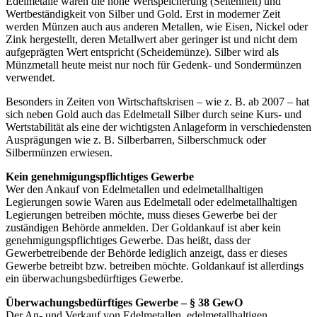
Edelmetalle waren die hohe Wertspeicherung (Seltenheit) und
Wertbeständigkeit von Silber und Gold. Erst in moderner Zeit
werden Münzen auch aus anderen Metallen, wie Eisen, Nickel oder
Zink hergestellt, deren Metallwert aber geringer ist und nicht dem
aufgeprägten Wert entspricht (Scheidemünze). Silber wird als
Münzmetall heute meist nur noch für Gedenk- und Sondermünzen
verwendet.
Besonders in Zeiten von Wirtschaftskrisen – wie z. B. ab 2007 – hat
sich neben Gold auch das Edelmetall Silber durch seine Kurs- und
Wertstabilität als eine der wichtigsten Anlageform in verschiedensten
Ausprägungen wie z. B. Silberbarren, Silberschmuck oder
Silbermünzen erwiesen.
Kein genehmigungspflichtiges Gewerbe
Wer den Ankauf von Edelmetallen und edelmetallhaltigen
Legierungen sowie Waren aus Edelmetall oder edelmetallhaltigen
Legierungen betreiben möchte, muss dieses Gewerbe bei der
zuständigen Behörde anmelden. Der Goldankauf ist aber kein
genehmigungspflichtiges Gewerbe. Das heißt, dass der
Gewerbetreibende der Behörde lediglich anzeigt, dass er dieses
Gewerbe betreibt bzw. betreiben möchte. Goldankauf ist allerdings
ein überwachungsbedürftiges Gewerbe.
Überwachungsbedürftiges Gewerbe – § 38 GewO
Der An- und Verkauf von Edelmetallen, edelmetallhaltigen