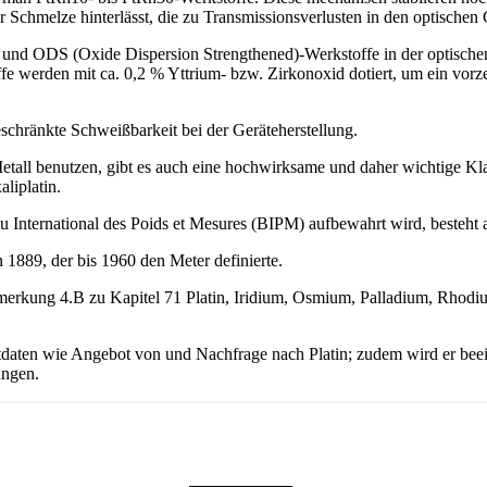
er Schmelze hinterlässt, die zu Transmissionsverlusten in den optischen
 und ODS (Oxide Dispersion Strengthened)-Werkstoffe in der optischen
offe werden mit ca. 0,2 % Yttrium- bzw. Zirkonoxid dotiert, um ein vo
schränkte Schweißbarkeit bei der Geräteherstellung.
all benutzen, gibt es auch eine hochwirksame und daher wichtige Klas
liplatin.
u International des Poids et Mesures (BIPM) aufbewahrt wird, besteht 
 1889, der bis 1960 den Meter definierte.
merkung 4.B zu Kapitel 71 Platin, Iridium, Osmium, Palladium, Rhod
aten wie Angebot von und Nachfrage nach Platin; zudem wird er beeinf
ungen.