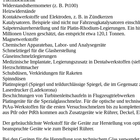
Widerstandsthermometer (z. B. Pt100)
Heizwiderstände
Kontaktwerkstoffe und Elektroden, z. B. in Zündkerzen
Katalysatoren. Beispiele sind nicht nur Fahrzeugkatalysatoren einschl
Salpetersäureherstellung und für Platin-Rhodium-Legierungen. Ein his
Millionen Unzen geschätzt, das entspricht etwa 120,1 Tonnen.
Magnetwerkstoffe
Chemischer Apparatebau, Labor- und Analysegeräte
Schmelztiegel für die Glasherstellung
Glaseinschmelzlegierungen
Medizinische Implantate, Legierungszusatz in Dentalwerkstoffen (sie
Herzschrittmacher
Schubdüsen, Verkleidungen für Raketen
Spinndüsen
Platinspiegel (Spiegel und teildurchlässige Spiegel, die im Gegensatz
Laserdrucker (Ladekorona)
Beschichtungen von Turbinenleitschaufeln in Flugzeugtriebwerken
Platingeräte für die Spezialglasschmelze. Für die optische und techni
PtAu-Werkstoffen für die ersten Versuchsschmelzen bis zu komplett
aus PtIr oder PtRh kommen auch Zusatzgeräte wie Rührer, Deckel, E
Der gebräuchlichste Werkstoff für die Geräte zur Herstellung von opt
beanspruchte Geräte wie zum Beispiel Rührer.
Bei den Geräten für die Herstellung von technischem Glas verwende