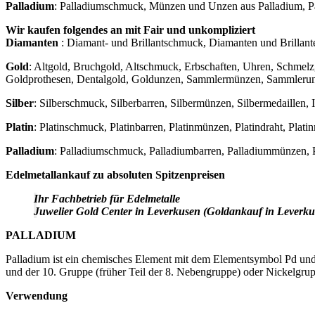
Palladium
: Palladiumschmuck, Münzen und Unzen aus Palladium, Pa
Wir kaufen folgendes an mit Fair und unkompliziert
Diamanten
: Diamant- und Brillantschmuck, Diamanten und Brillant
Gold
: Altgold, Bruchgold, Altschmuck, Erbschaften, Uhren, Schmel
Goldprothesen, Dentalgold, Goldunzen, Sammlermünzen, Sammlerunze
Silber
: Silberschmuck, Silberbarren, Silbermünzen, Silbermedaillen, Ind
Platin
: Platinschmuck, Platinbarren, Platinmünzen, Platindraht, Platin
Palladium
: Palladiumschmuck, Palladiumbarren, Palladiummünzen, P
Edelmetallankauf zu absoluten Spitzenpreisen
Ihr Fachbetrieb für Edelmetalle
Juwelier Gold Center in Leverkusen (Goldankauf in Leverku
PALLADIUM
Palladium ist ein chemisches Element mit dem Elementsymbol Pd und d
und der 10. Gruppe (früher Teil der 8. Nebengruppe) oder Nickelgrup
Verwendung