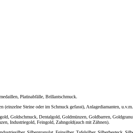
medaillen, Platinabfälle, Brillantschmuck.
en (einzelne Steine oder im Schmuck gefasst), Anlagediamanten, u.v.m.
zgold, Goldschmuck, Dentalgold, Goldmünzen, Goldbarren, Goldgranul
n, Industriegold, Feingold, Zahngold(auch mit Zähnen).
ustriesilber, Silbergranulat, Feinsilber, Tafelsilber, Silberbesteck, Silb