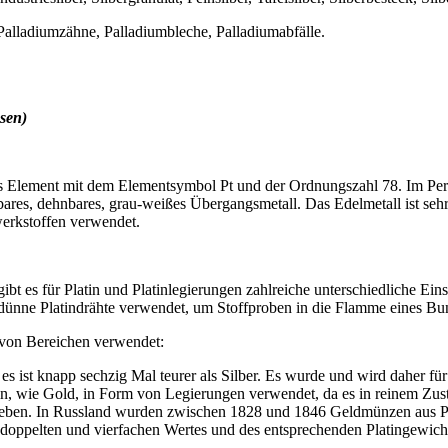
alladiumzähne, Palladiumbleche, Palladiumabfälle.
sen)
isches Element mit dem Elementsymbol Pt und der Ordnungszahl 78. Im Per
dbares, dehnbares, grau-weißes Übergangsmetall. Das Edelmetall ist se
erkstoffen verwendet.
 es für Platin und Platinlegierungen zahlreiche unterschiedliche Einsat
dünne Platindrähte verwendet, um Stoffproben in die Flamme eines Bun
 von Bereichen verwendet:
 – es ist knapp sechzig Mal teurer als Silber. Es wurde und wird daher 
in, wie Gold, in Form von Legierungen verwendet, da es in reinem Zu
ben. In Russland wurden zwischen 1828 und 1846 Geldmünzen aus Plat
oppelten und vierfachen Wertes und des entsprechenden Platingewicht