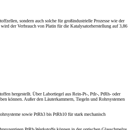
offzellen, sondern auch solche für großindustrielle Prozesse wie der
wird der Verbrauch von Platin für die Katalysatorherstellung auf 3,86
ffen hergestellt. Über Labortiegel aus Rein-Pt-, PtIr-, PtRh- oder
 haben können. Außer den Läuterkammern, Tiegeln und Rohrsystemen
d Rohrsysteme sowie PtRh3 bis PtRh10 für stark mechanisch
chprozentigen PtRh-Werkstoffe können in der optischen Glasschmelze