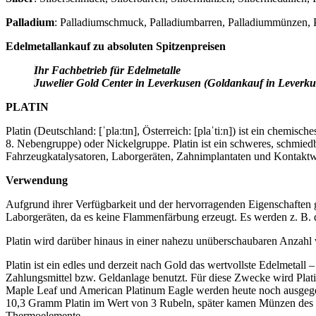
Palladium
: Palladiumschmuck, Palladiumbarren, Palladiummünzen, P
Edelmetallankauf zu absoluten Spitzenpreisen
Ihr Fachbetrieb für Edelmetalle
Juwelier Gold Center in Leverkusen (Goldankauf in Leverku
PLATIN
Platin (Deutschland: [ˈplaːtɪn], Österreich: [plaˈtiːn]) ist ein chem
8. Nebengruppe) oder Nickelgruppe. Platin ist ein schweres, schmie
Fahrzeugkatalysatoren, Laborgeräten, Zahnimplantaten und Kontaktw
Verwendung
Aufgrund ihrer Verfügbarkeit und der hervorragenden Eigenschaften gibt
Laborgeräten, da es keine Flammenfärbung erzeugt. Es werden z. B. 
Platin wird darüber hinaus in einer nahezu unüberschaubaren Anzahl
Platin ist ein edles und derzeit nach Gold das wertvollste Edelmetall
Zahlungsmittel bzw. Geldanlage benutzt. Für diese Zwecke wird Plat
Maple Leaf und American Platinum Eagle werden heute noch ausgege
10,3 Gramm Platin im Wert von 3 Rubeln, später kamen Münzen des d
Thermoelemente