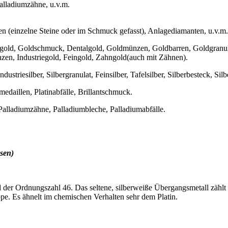
lladiumzähne, u.v.m.
en (einzelne Steine oder im Schmuck gefasst), Anlagediamanten, u.v.m.
zgold, Goldschmuck, Dentalgold, Goldmünzen, Goldbarren, Goldgranul
n, Industriegold, Feingold, Zahngold(auch mit Zähnen).
ustriesilber, Silbergranulat, Feinsilber, Tafelsilber, Silberbesteck, Silb
medaillen, Platinabfälle, Brillantschmuck.
alladiumzähne, Palladiumbleche, Palladiumabfälle.
sen)
er Ordnungszahl 46. Das seltene, silberweiße Übergangsmetall zählt zu
pe. Es ähnelt im chemischen Verhalten sehr dem Platin.