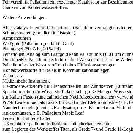
Feinverteilt ist Palladium ein exzellenter Katalysator zur Beschle
Cracken von Kohlenwasserstoffen.
Weitere Anwendungen:
Abgaskatalysatoren für Ottomotoren. (Palladium verdrängt das teurere
Schmuckwaren (vor allem in Ostasien)
Armbanduhren
Weißgold (Palladium „entfärbt“ Gold)
Platintiegel (80 % Pt, 20 % Pd)
Feinstfolien. Analog zum Blattgold kann Palladium zu 0,01 µm dünn
Durch heißes Palladiumblech diffundiert Wasserstoff fast ohne Wid
Palladium besitzt Wasserstoff ein hohes Diffusionsvermögen.
Kontaktwerkstoffe für Relais in Kommunikationsanlagen
Zahnersatz
Medizinische Instrumente
Elektrodenwerkstoffe für Brennstoffzellen und Zündkerzen (Luftfahrt
Speichermedium für Wasserstoff, da es sehr große Mengen Wassersto
zur Kalten Fusion (und zahlreichen Nachfolgeexperimenten) verwend
Pd/Ni-Legierungen als Ersatz für Gold in der Elektroindustrie (z.B. 
Nanotechnologie (dient als Katalysator, um z. B. molekulare Verbind
Anlagemünzen, z.B. Palladium Maple Leaf
Federn für Füllfederhalter
p-Kontakt für galliumnitridbasierte Halbleiterbauelemente
zum Legieren des Werkstoffes Titan, als Grade 7- und Grade 11-Legi