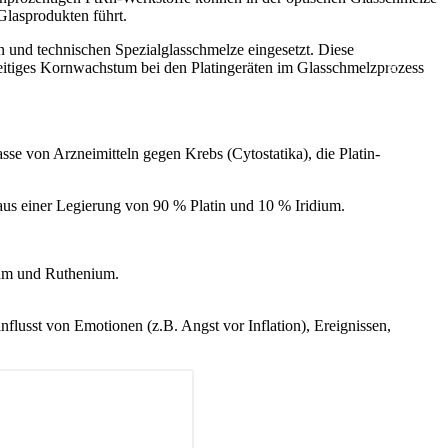
 Glasprodukten führt.
 und technischen Spezialglasschmelze eingesetzt. Diese
Facebook
rzeitiges Kornwachstum bei den Platingeräten im Glasschmelzprozess
Instagram
se von Arzneimitteln gegen Krebs (Cytostatika), die Platin-
aus einer Legierung von 90 % Platin und 10 % Iridium.
FOLGE UNS
ium und Ruthenium.
lusst von Emotionen (z.B. Angst vor Inflation), Ereignissen,