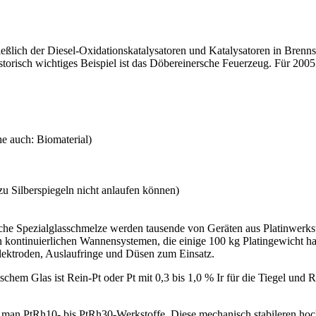
ießlich der Diesel-Oxidationskatalysatoren und Katalysatoren in Brennst
torisch wichtiges Beispiel ist das Döbereinersche Feuerzeug. Für 2005 
he auch: Biomaterial)
 zu Silberspiegeln nicht anlaufen können)
sche Spezialglasschmelze werden tausende von Geräten aus Platinwerksto
en kontinuierlichen Wannensystemen, die einige 100 kg Platingewicht
lektroden, Auslaufringe und Düsen zum Einsatz.
ischem Glas ist Rein-Pt oder Pt mit 0,3 bis 1,0 % Ir für die Tiegel un
t man PtRh10- bis PtRh30-Werkstoffe. Diese mechanisch stabileren ho