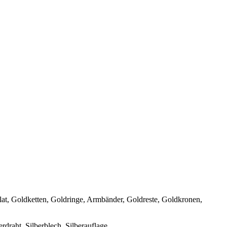
at, Goldketten, Goldringe, Armbänder, Goldreste, Goldkronen,
erdraht, Silberblech, Silberauflage.