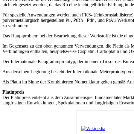
nicht eingesetzt werden, da das Rh eine leicht gelbliche Färbung in d
Für spezielle Anwendungen werden auch FKS- (feinkornstabilisierte)
pulvermetallurgisch hergestellten Pt-, PtRh-, PtIr-, und PtAu-Werkst
zu verhindern.
Das Hauptproblem bei der Bearbeitung dieser Werkstoffe ist die einge
Im Gegensatz zu den oben genannten Verwendungen, die Platin als Met
Verbindungen enthalten, beispielsweise Cisplatin, Carboplatin und Oxa
Der Internationale Kilogrammprototyp, der in einem Tresor des Burea
Aus derselben Legierung besteht der Internationale Meterprototyp von
Als Platin im Sinne der Kombinierten Nomenklatur gelten gemäß An
Platinpreis
Der Platinpreis entsteht aus dem Zusammenspiel fundamentaler Marktd
langfristigen Entwicklungen, Spekulationen und langfristigen Erwart