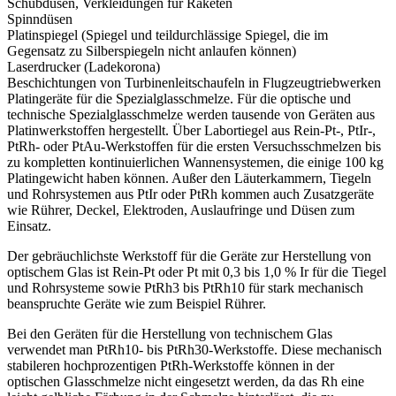
Schubdüsen, Verkleidungen für Raketen
Spinndüsen
Platinspiegel (Spiegel und teildurchlässige Spiegel, die im
Gegensatz zu Silberspiegeln nicht anlaufen können)
Laserdrucker (Ladekorona)
Beschichtungen von Turbinenleitschaufeln in Flugzeugtriebwerken
Platingeräte für die Spezialglasschmelze. Für die optische und
technische Spezialglasschmelze werden tausende von Geräten aus
Platinwerkstoffen hergestellt. Über Labortiegel aus Rein-Pt-, PtIr-,
PtRh- oder PtAu-Werkstoffen für die ersten Versuchsschmelzen bis
zu kompletten kontinuierlichen Wannensystemen, die einige 100 kg
Platingewicht haben können. Außer den Läuterkammern, Tiegeln
und Rohrsystemen aus PtIr oder PtRh kommen auch Zusatzgeräte
wie Rührer, Deckel, Elektroden, Auslaufringe und Düsen zum
Einsatz.
Der gebräuchlichste Werkstoff für die Geräte zur Herstellung von
optischem Glas ist Rein-Pt oder Pt mit 0,3 bis 1,0 % Ir für die Tiegel
und Rohrsysteme sowie PtRh3 bis PtRh10 für stark mechanisch
beanspruchte Geräte wie zum Beispiel Rührer.
Bei den Geräten für die Herstellung von technischem Glas
verwendet man PtRh10- bis PtRh30-Werkstoffe. Diese mechanisch
stabileren hochprozentigen PtRh-Werkstoffe können in der
optischen Glasschmelze nicht eingesetzt werden, da das Rh eine