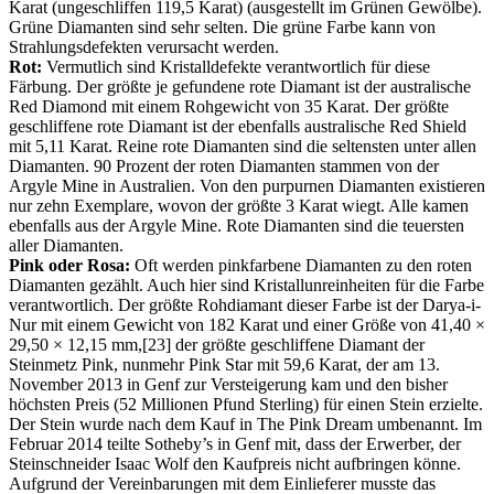
Karat (ungeschliffen 119,5 Karat) (ausgestellt im Grünen Gewölbe).
Grüne Diamanten sind sehr selten. Die grüne Farbe kann von
Strahlungsdefekten verursacht werden.
Rot:
Vermutlich sind Kristalldefekte verantwortlich für diese
Färbung. Der größte je gefundene rote Diamant ist der australische
Red Diamond mit einem Rohgewicht von 35 Karat. Der größte
geschliffene rote Diamant ist der ebenfalls australische Red Shield
mit 5,11 Karat. Reine rote Diamanten sind die seltensten unter allen
Diamanten. 90 Prozent der roten Diamanten stammen von der
Argyle Mine in Australien. Von den purpurnen Diamanten existieren
nur zehn Exemplare, wovon der größte 3 Karat wiegt. Alle kamen
ebenfalls aus der Argyle Mine. Rote Diamanten sind die teuersten
aller Diamanten.
Pink oder Rosa:
Oft werden pinkfarbene Diamanten zu den roten
Diamanten gezählt. Auch hier sind Kristallunreinheiten für die Farbe
verantwortlich. Der größte Rohdiamant dieser Farbe ist der Darya-i-
Nur mit einem Gewicht von 182 Karat und einer Größe von 41,40 ×
29,50 × 12,15 mm,[23] der größte geschliffene Diamant der
Steinmetz Pink, nunmehr Pink Star mit 59,6 Karat, der am 13.
November 2013 in Genf zur Versteigerung kam und den bisher
höchsten Preis (52 Millionen Pfund Sterling) für einen Stein erzielte.
Der Stein wurde nach dem Kauf in The Pink Dream umbenannt. Im
Februar 2014 teilte Sotheby’s in Genf mit, dass der Erwerber, der
Steinschneider Isaac Wolf den Kaufpreis nicht aufbringen könne.
Aufgrund der Vereinbarungen mit dem Einlieferer musste das