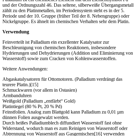
und der Ordnungszahl 46. Das seltene, silberweiße Übergangsmetall
zählt zu den Platinmetallen, im Periodensystem steht es in der 5.
Periode und der 10. Gruppe (früher Teil der 8. Nebengruppe) oder
Nickelgruppe. Es ähnelt im chemischen Verhalten sehr dem Platin.
Verwendung
Feinverteilt ist Palladium ein exzellenter Katalysator zur
Beschleunigung von chemischen Reaktionen, insbesondere
Hydrierungen und Dehydrierungen (Addition und Eliminierung von
Wasserstoff) sowie zum Cracken von Kohlenwasserstoffen.
Weitere Anwendungen:
Abgaskatalysatoren für Ottomotoren. (Palladium verdrängt das
teurere Platin.)[15]
Schmuckwaren (vor allem in Ostasien)
Armbanduhren
Weißgold (Palladium „entfärbt“ Gold)
Platintiegel (80 % Pt, 20 % Pd)
Feinstfolien. Analog zum Blattgold kann Palladium zu 0,01 µm
dünnen Folien ausgewalzt werden.
Durch heißes Palladiumblech diffundiert Wasserstoff fast ohne
Widerstand, wodurch man es zum Reinigen von Wasserstoff oder
Abtrennung von Wasserstoff aus Gasgemischen[16] verwenden