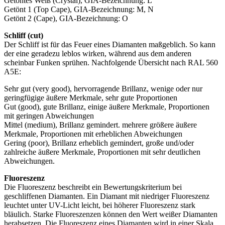
Getöntes Weiß (Crystal), GIA-Bezeichnung: L
Getönt 1 (Top Cape), GIA-Bezeichnung: M, N
Getönt 2 (Cape), GIA-Bezeichnung: O
Schliff (cut)
Der Schliff ist für das Feuer eines Diamanten maßgeblich. So kann
der eine geradezu leblos wirken, während aus dem anderen
scheinbar Funken sprühen. Nachfolgende Übersicht nach RAL 560
A5E:
Sehr gut (very good), hervorragende Brillanz, wenige oder nur
geringfügige äußere Merkmale, sehr gute Proportionen
Gut (good), gute Brillanz, einige äußere Merkmale, Proportionen
mit geringen Abweichungen
Mittel (medium), Brillanz gemindert. mehrere größere äußere
Merkmale, Proportionen mit erheblichen Abweichungen
Gering (poor), Brillanz erheblich gemindert, große und/oder
zahlreiche äußere Merkmale, Proportionen mit sehr deutlichen
Abweichungen.
Fluoreszenz
Die Fluoreszenz beschreibt ein Bewertungskriterium bei
geschliffenen Diamanten. Ein Diamant mit niedriger Fluoreszenz
leuchtet unter UV-Licht leicht, bei höherer Fluoreszenz stark
bläulich. Starke Fluoreszenzen können den Wert weißer Diamanten
herabsetzen. Die Fluoreszenz eines Diamanten wird in einer Skala