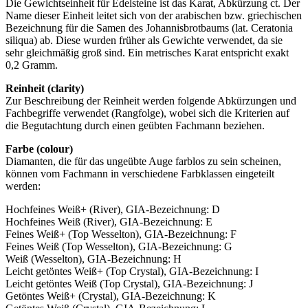
Die Gewichtseinheit für Edelsteine ist das Karat, Abkürzung ct. Der
Name dieser Einheit leitet sich von der arabischen bzw. griechischen
Bezeichnung für die Samen des Johannisbrotbaums (lat. Ceratonia
siliqua) ab. Diese wurden früher als Gewichte verwendet, da sie
sehr gleichmäßig groß sind. Ein metrisches Karat entspricht exakt
0,2 Gramm.
Reinheit (clarity)
Zur Beschreibung der Reinheit werden folgende Abkürzungen und
Fachbegriffe verwendet (Rangfolge), wobei sich die Kriterien auf
die Begutachtung durch einen geübten Fachmann beziehen.
Farbe (colour)
Diamanten, die für das ungeübte Auge farblos zu sein scheinen,
können vom Fachmann in verschiedene Farbklassen eingeteilt
werden:
Hochfeines Weiß+ (River), GIA-Bezeichnung: D
Hochfeines Weiß (River), GIA-Bezeichnung: E
Feines Weiß+ (Top Wesselton), GIA-Bezeichnung: F
Feines Weiß (Top Wesselton), GIA-Bezeichnung: G
Weiß (Wesselton), GIA-Bezeichnung: H
Leicht getöntes Weiß+ (Top Crystal), GIA-Bezeichnung: I
Leicht getöntes Weiß (Top Crystal), GIA-Bezeichnung: J
Getöntes Weiß+ (Crystal), GIA-Bezeichnung: K