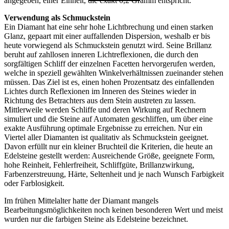
angegeben, einer Einheit, die exakt 0,2 Gramm entspricht.
Verwendung als Schmuckstein
Ein Diamant hat eine sehr hohe Lichtbrechung und einen starken
Glanz, gepaart mit einer auffallenden Dispersion, weshalb er bis
heute vorwiegend als Schmuckstein genutzt wird. Seine Brillanz
beruht auf zahllosen inneren Lichtreflexionen, die durch den
sorgfältigen Schliff der einzelnen Facetten hervorgerufen werden,
welche in speziell gewählten Winkelverhältnissen zueinander stehen
müssen. Das Ziel ist es, einen hohen Prozentsatz des einfallenden
Lichtes durch Reflexionen im Inneren des Steines wieder in
Richtung des Betrachters aus dem Stein austreten zu lassen.
Mittlerweile werden Schliffe und deren Wirkung auf Rechnern
simuliert und die Steine auf Automaten geschliffen, um über eine
exakte Ausführung optimale Ergebnisse zu erreichen. Nur ein
Viertel aller Diamanten ist qualitativ als Schmuckstein geeignet.
Davon erfüllt nur ein kleiner Bruchteil die Kriterien, die heute an
Edelsteine gestellt werden: Ausreichende Größe, geeignete Form,
hohe Reinheit, Fehlerfreiheit, Schliffgüte, Brillanzwirkung,
Farbenzerstreuung, Härte, Seltenheit und je nach Wunsch Farbigkeit
oder Farblosigkeit.
Im frühen Mittelalter hatte der Diamant mangels
Bearbeitungsmöglichkeiten noch keinen besonderen Wert und meist
wurden nur die farbigen Steine als Edelsteine bezeichnet.