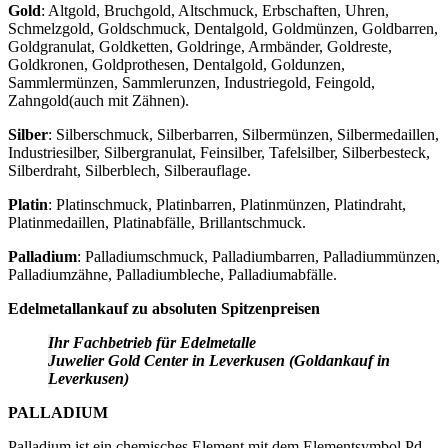
Gold
: Altgold, Bruchgold, Altschmuck, Erbschaften, Uhren,
Schmelzgold, Goldschmuck, Dentalgold, Goldmünzen, Goldbarren,
Goldgranulat, Goldketten, Goldringe, Armbänder, Goldreste,
Goldkronen, Goldprothesen, Dentalgold, Goldunzen,
Sammlermünzen, Sammlerunzen, Industriegold, Feingold,
Zahngold(auch mit Zähnen).
Silber
: Silberschmuck, Silberbarren, Silbermünzen, Silbermedaillen,
Industriesilber, Silbergranulat, Feinsilber, Tafelsilber, Silberbesteck,
Silberdraht, Silberblech, Silberauflage.
Platin
: Platinschmuck, Platinbarren, Platinmünzen, Platindraht,
Platinmedaillen, Platinabfälle, Brillantschmuck.
Palladium
: Palladiumschmuck, Palladiumbarren, Palladiummünzen,
Palladiumzähne, Palladiumbleche, Palladiumabfälle.
Edelmetallankauf zu absoluten Spitzenpreisen
Ihr Fachbetrieb für Edelmetalle
Juwelier Gold Center in Leverkusen (Goldankauf in
Leverkusen)
PALLADIUM
Palladium ist ein chemisches Element mit dem Elementsymbol Pd