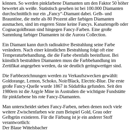
können. So werden pinkfarbene Diamanten um den Faktor 50 höher
bewertet als weiße. Statistisch gesehen ist bei 100.000 Diamanten
durchschnittlich nur ein „Fancy“-Diamant dabei. Gelb- und
Brauntöne, die mehr als 80 Prozent aller farbigen Diamanten
ausmachen, sind im engeren Sinne keine Fancys. Kanariengelb oder
Cognacgoldbraun sind hingegen Fancy-Farben. Eine große
Sammlung farbiger Diamanten ist die Aurora Collection.
Ein Diamant kann durch radioaktive Bestrahlung seine Farbe
verändern. Nach einer künstlichen Bestrahlung folgt oft eine
Temperaturbehandlung, die die Farbe ebenfalls beeinflusst. Bei
künstlich bestrahlten Diamanten muss die Farbbehandlung im
Zertifikat angegeben werden, da sie deutlich geringwertiger sind.
Die Farbbezeichnungen werden zu Verkaufszwecken gewählt:
Goldorange, Lemon, Schoko, Noir/Black, Electric-Blue. Die erste
große Fancy-Quelle wurde 1867 in Südafrika gefunden. Seit den
1980ern ist die Argyle Mine in Australien die wichtigste Fundstätte
für pinkfarbene bis rote Fancy-Diamanten.
Man unterscheidet sieben Fancy-Farben, neben denen noch viele
weitere Zwischenfarben wie zum Beispiel Gold, Grau oder
Gelbgrün existieren. Für die Färbung ist je ein anderer Stoff
verantwortlich:
Der Blaue Wittelsbacher