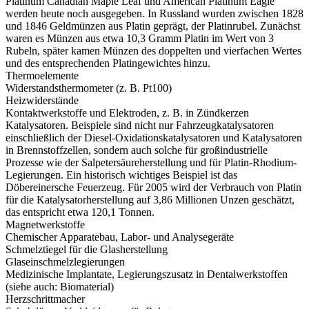
Platinum Canadian Maple Leaf und American Platinum Eagle
werden heute noch ausgegeben. In Russland wurden zwischen 1828
und 1846 Geldmünzen aus Platin geprägt, der Platinrubel. Zunächst
waren es Münzen aus etwa 10,3 Gramm Platin im Wert von 3
Rubeln, später kamen Münzen des doppelten und vierfachen Wertes
und des entsprechenden Platingewichtes hinzu.
Thermoelemente
Widerstandsthermometer (z. B. Pt100)
Heizwiderstände
Kontaktwerkstoffe und Elektroden, z. B. in Zündkerzen
Katalysatoren. Beispiele sind nicht nur Fahrzeugkatalysatoren
einschließlich der Diesel-Oxidationskatalysatoren und Katalysatoren
in Brennstoffzellen, sondern auch solche für großindustrielle
Prozesse wie der Salpetersäureherstellung und für Platin-Rhodium-
Legierungen. Ein historisch wichtiges Beispiel ist das
Döbereinersche Feuerzeug. Für 2005 wird der Verbrauch von Platin
für die Katalysatorherstellung auf 3,86 Millionen Unzen geschätzt,
das entspricht etwa 120,1 Tonnen.
Magnetwerkstoffe
Chemischer Apparatebau, Labor- und Analysegeräte
Schmelztiegel für die Glasherstellung
Glaseinschmelzlegierungen
Medizinische Implantate, Legierungszusatz in Dentalwerkstoffen
(siehe auch: Biomaterial)
Herzschrittmacher