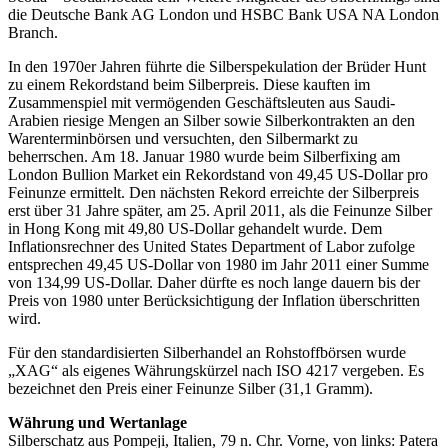
die Deutsche Bank AG London und HSBC Bank USA NA London
Branch.
In den 1970er Jahren führte die Silberspekulation der Brüder Hunt
zu einem Rekordstand beim Silberpreis. Diese kauften im
Zusammenspiel mit vermögenden Geschäftsleuten aus Saudi-
Arabien riesige Mengen an Silber sowie Silberkontrakten an den
Warenterminbörsen und versuchten, den Silbermarkt zu
beherrschen. Am 18. Januar 1980 wurde beim Silberfixing am
London Bullion Market ein Rekordstand von 49,45 US-Dollar pro
Feinunze ermittelt. Den nächsten Rekord erreichte der Silberpreis
erst über 31 Jahre später, am 25. April 2011, als die Feinunze Silber
in Hong Kong mit 49,80 US-Dollar gehandelt wurde. Dem
Inflationsrechner des United States Department of Labor zufolge
entsprechen 49,45 US-Dollar von 1980 im Jahr 2011 einer Summe
von 134,99 US-Dollar. Daher dürfte es noch lange dauern bis der
Preis von 1980 unter Berücksichtigung der Inflation überschritten
wird.
Für den standardisierten Silberhandel an Rohstoffbörsen wurde
„XAG“ als eigenes Währungskürzel nach ISO 4217 vergeben. Es
bezeichnet den Preis einer Feinunze Silber (31,1 Gramm).
Währung und Wertanlage
Silberschatz aus Pompeji, Italien, 79 n. Chr. Vorne, von links: Patera