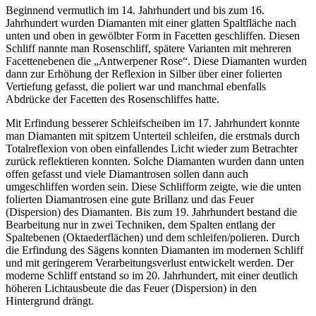
Beginnend vermutlich im 14. Jahrhundert und bis zum 16.
Jahrhundert wurden Diamanten mit einer glatten Spaltfläche nach
unten und oben in gewölbter Form in Facetten geschliffen. Diesen
Schliff nannte man Rosenschliff, spätere Varianten mit mehreren
Facettenebenen die „Antwerpener Rose“. Diese Diamanten wurden
dann zur Erhöhung der Reflexion in Silber über einer folierten
Vertiefung gefasst, die poliert war und manchmal ebenfalls
Abdrücke der Facetten des Rosenschliffes hatte.
Mit Erfindung besserer Schleifscheiben im 17. Jahrhundert konnte
man Diamanten mit spitzem Unterteil schleifen, die erstmals durch
Totalreflexion von oben einfallendes Licht wieder zum Betrachter
zurück reflektieren konnten. Solche Diamanten wurden dann unten
offen gefasst und viele Diamantrosen sollen dann auch
umgeschliffen worden sein. Diese Schlifform zeigte, wie die unten
folierten Diamantrosen eine gute Brillanz und das Feuer
(Dispersion) des Diamanten. Bis zum 19. Jahrhundert bestand die
Bearbeitung nur in zwei Techniken, dem Spalten entlang der
Spaltebenen (Oktaederflächen) und dem schleifen/polieren. Durch
die Erfindung des Sägens konnten Diamanten im modernen Schliff
und mit geringerem Verarbeitungsverlust entwickelt werden. Der
moderne Schliff entstand so im 20. Jahrhundert, mit einer deutlich
höheren Lichtausbeute die das Feuer (Dispersion) in den
Hintergrund drängt.