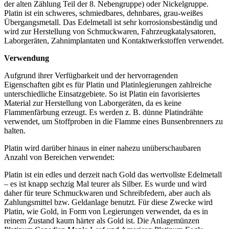
der alten Zählung Teil der 8. Nebengruppe) oder Nickelgruppe.
Platin ist ein schweres, schmiedbares, dehnbares, grau-weißes
Übergangsmetall. Das Edelmetall ist sehr korrosionsbeständig und
wird zur Herstellung von Schmuckwaren, Fahrzeugkatalysatoren,
Laborgeräten, Zahnimplantaten und Kontaktwerkstoffen verwendet.
Verwendung
Aufgrund ihrer Verfügbarkeit und der hervorragenden
Eigenschaften gibt es für Platin und Platinlegierungen zahlreiche
unterschiedliche Einsatzgebiete. So ist Platin ein favorisiertes
Material zur Herstellung von Laborgeräten, da es keine
Flammenfärbung erzeugt. Es werden z. B. dünne Platindrähte
verwendet, um Stoffproben in die Flamme eines Bunsenbrenners zu
halten.
Platin wird darüber hinaus in einer nahezu unüberschaubaren
Anzahl von Bereichen verwendet:
Platin ist ein edles und derzeit nach Gold das wertvollste Edelmetall
– es ist knapp sechzig Mal teurer als Silber. Es wurde und wird
daher für teure Schmuckwaren und Schreibfedern, aber auch als
Zahlungsmittel bzw. Geldanlage benutzt. Für diese Zwecke wird
Platin, wie Gold, in Form von Legierungen verwendet, da es in
reinem Zustand kaum härter als Gold ist. Die Anlagemünzen