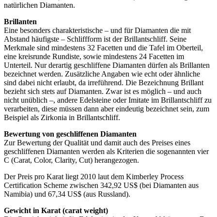
natürlichen Diamanten.
Brillanten
Eine besonders charakteristische – und für Diamanten die mit
Abstand häufigste – Schliffform ist der Brillantschliff. Seine
Merkmale sind mindestens 32 Facetten und die Tafel im Oberteil,
eine kreisrunde Rundiste, sowie mindestens 24 Facetten im
Unterteil. Nur derartig geschliffene Diamanten dürfen als Brillanten
bezeichnet werden. Zusätzliche Angaben wie echt oder ähnliche
sind dabei nicht erlaubt, da irreführend. Die Bezeichnung Brillant
bezieht sich stets auf Diamanten. Zwar ist es möglich – und auch
nicht unüblich –, andere Edelsteine oder Imitate im Brillantschliff zu
verarbeiten, diese müssen dann aber eindeutig bezeichnet sein, zum
Beispiel als Zirkonia in Brillantschliff.
Bewertung von geschliffenen Diamanten
Zur Bewertung der Qualität und damit auch des Preises eines
geschliffenen Diamanten werden als Kriterien die sogenannten vier
C (Carat, Color, Clarity, Cut) herangezogen.
Der Preis pro Karat liegt 2010 laut dem Kimberley Process
Certification Scheme zwischen 342,92 US$ (bei Diamanten aus
Namibia) und 67,34 US$ (aus Russland).
Gewicht in Karat (carat weight)