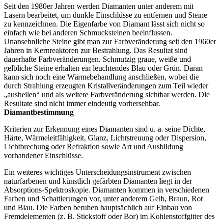
Seit den 1980er Jahren werden Diamanten unter anderem mit
Lasern bearbeitet, um dunkle Einschlüsse zu entfernen und Steine
zu kennzeichnen. Die Eigenfarbe von Diamant lässt sich nicht so
einfach wie bei anderen Schmucksteinen beeinflussen.
Unansehnliche Steine gibt man zur Farbveränderung seit den 1960er
Jahren in Kernreaktoren zur Bestrahlung. Das Resultat sind
dauerhafte Farbveränderungen. Schmutzig graue, weiße und
gelbliche Steine erhalten ein leuchtendes Blau oder Grün. Daran
kann sich noch eine Wärmebehandlung anschließen, wobei die
durch Strahlung erzeugten Kristallveränderungen zum Teil wieder
„ausheilen“ und als weitere Farbveränderung sichtbar werden. Die
Resultate sind nicht immer eindeutig vorhersehbar.
Diamantbestimmung
Kriterien zur Erkennung eines Diamanten sind u. a. seine Dichte,
Härte, Wärmeleitfähigkeit, Glanz, Lichtstreuung oder Dispersion,
Lichtbrechung oder Refraktion sowie Art und Ausbildung
vorhandener Einschlüsse.
Ein weiteres wichtiges Unterscheidungsinstrument zwischen
naturfarbenen und künstlich gefärbten Diamanten liegt in der
Absorptions-Spektroskopie. Diamanten kommen in verschiedenen
Farben und Schattierungen vor, unter anderem Gelb, Braun, Rot
und Blau. Die Farben beruhen hauptsächlich auf Einbau von
Fremdelementen (z. B. Stickstoff oder Bor) im Kohlenstoffgitter des