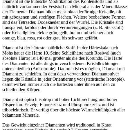
Diamant ist die kubische Modifikation des Kohlenstoffs und als
natürlich vorkommender Feststoff ein Mineral aus der Mineralklasse
der Elemente. Diamant bildet meist oktaederförmige Kristalle, oft
mit gebogenen und streifigen Flächen. Weitere beobachtete Formen
sind das Tetraeder, Dodekaeder und der Würfel. Die Kristalle sind
transparent, farblos oder durch Verunreinigungen (z. B. Stickstoff)
oder Kristallgitterdefekte grün, gelb, braun und seltener auch
orange, blau, rosa, rot oder grau bis schwarz gefärbt.
Diamant ist der härteste natürliche Stoff. In der Härteskala nach
Mohs hat er die Härte 10. Seine Schleifhärte nach Rosiwal (auch
absolute Härte) ist 140-mal größer als die des Korunds. Die Härte
des Diamanten ist allerdings in verschiedenen Kristallrichtungen
unterschiedlich (Anisotropie). Dadurch ist es möglich, Diamant mit
Diamant zu schleifen. In dem dazu verwendeten Diamantpulver
liegen die Kristalle in jeder Orientierung vor (statistische Isotropie),
damit wirken immer auch die härtesten unter ihnen auf den zu
schleifenden Körper.
Diamant ist optisch isotrop mit hoher Lichtbrechung und hoher
Dispersion. Er zeigt Fluoreszenz und Phosphoreszenz und ist
triboelektrisch. Er verfügt über die höchste Wärmeleitfähigkeit aller
bekannten Minerale.
Das Gewicht einzelner Diamanten wird traditionell in Karat