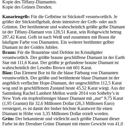
Kopie des Tiffany-Diamanten.
Kopie des Grünen Dresden.
Kanariengelb:
Für die Gelbtöne ist Stickstoff verantwortlich. Je
größer der Stickstoffgehalt, desto intensiver der Gelb- oder auch
Grünton. Der berühmteste und wahrscheinlich größte gelbe Diamant
ist der Tiffany-Diamant von 128,51 Karat, sein Rohgewicht betrug
287,42 Karat. Gelb ist nach Weiß und zusammen mit Braun die
häufigste Farbe von Diamanten. Ein weiterer berühmter gelber
Diamant ist der Golden Jubilee.
Braun:
Für die Brauntöne sind Defekte im Kristallgitter
verantwortlich. Der größte braune geschliffene Diamant ist der Earth
Star mit 111,6 Karat. Der größte je gefundene braune Diamant ist
wahrscheinlich der Lesotho Brown mit 601 Karat.
Blau:
Das Element Bor ist für die blaue Färbung von Diamanten
verantwortlich. Der größte und berühmteste blaue Diamant ist der
angeblich verfluchte Hope-Diamant, der ungeschliffen 112,5 Karat
wog und in geschliffenem Zustand heute 45,52 Karat wiegt. Aus der
Sammlung Rachel Lambert Mellon wurde 2014 von Sotheby’s in
New York ein tropfenförmiger blauer Diamant mit „nur“ 9,75 Karat
(1,95 Gramm) für 32,6 Millionen Dollar (26,3 Millionen Euro)
versteigert, es ist damit der bisher höchste Karatwert für einen
Diamant in Höhe von 3,35 Millionen Dollar erzielt worden.
Grün:
Der bekannteste und vielleicht auch größte Diamant dieser
Farbe ist der Dresdner Grüne Diamant mit einem Gewicht von 41,0