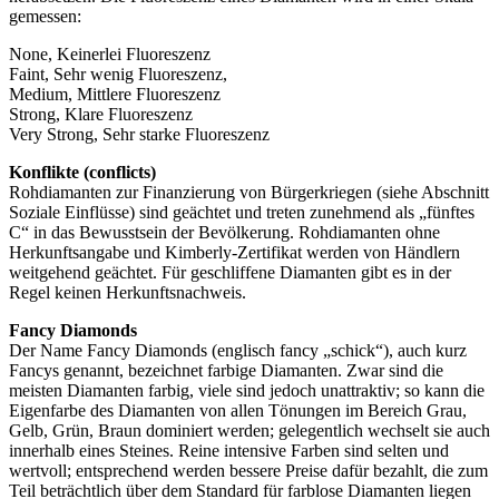
gemessen:
None, Keinerlei Fluoreszenz
Faint, Sehr wenig Fluoreszenz,
Medium, Mittlere Fluoreszenz
Strong, Klare Fluoreszenz
Very Strong, Sehr starke Fluoreszenz
Konflikte (conflicts)
Rohdiamanten zur Finanzierung von Bürgerkriegen (siehe Abschnitt
Soziale Einflüsse) sind geächtet und treten zunehmend als „fünftes
C“ in das Bewusstsein der Bevölkerung. Rohdiamanten ohne
Herkunftsangabe und Kimberly-Zertifikat werden von Händlern
weitgehend geächtet. Für geschliffene Diamanten gibt es in der
Regel keinen Herkunftsnachweis.
Fancy Diamonds
Der Name Fancy Diamonds (englisch fancy „schick“), auch kurz
Fancys genannt, bezeichnet farbige Diamanten. Zwar sind die
meisten Diamanten farbig, viele sind jedoch unattraktiv; so kann die
Eigenfarbe des Diamanten von allen Tönungen im Bereich Grau,
Gelb, Grün, Braun dominiert werden; gelegentlich wechselt sie auch
innerhalb eines Steines. Reine intensive Farben sind selten und
wertvoll; entsprechend werden bessere Preise dafür bezahlt, die zum
Teil beträchtlich über dem Standard für farblose Diamanten liegen