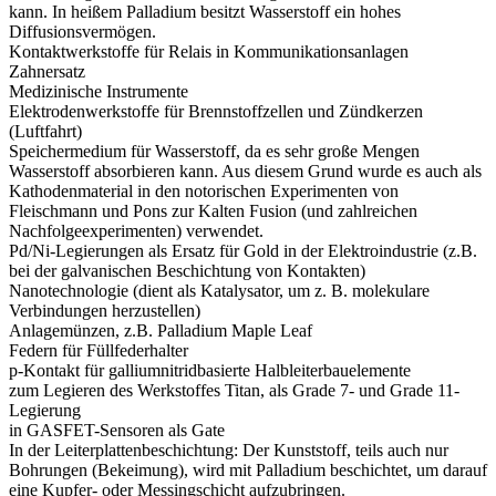
kann. In heißem Palladium besitzt Wasserstoff ein hohes
Diffusionsvermögen.
Kontaktwerkstoffe für Relais in Kommunikationsanlagen
Zahnersatz
Medizinische Instrumente
Elektrodenwerkstoffe für Brennstoffzellen und Zündkerzen
(Luftfahrt)
Speichermedium für Wasserstoff, da es sehr große Mengen
Wasserstoff absorbieren kann. Aus diesem Grund wurde es auch als
Kathodenmaterial in den notorischen Experimenten von
Fleischmann und Pons zur Kalten Fusion (und zahlreichen
Nachfolgeexperimenten) verwendet.
Pd/Ni-Legierungen als Ersatz für Gold in der Elektroindustrie (z.B.
bei der galvanischen Beschichtung von Kontakten)
Nanotechnologie (dient als Katalysator, um z. B. molekulare
Verbindungen herzustellen)
Anlagemünzen, z.B. Palladium Maple Leaf
Federn für Füllfederhalter
p-Kontakt für galliumnitridbasierte Halbleiterbauelemente
zum Legieren des Werkstoffes Titan, als Grade 7- und Grade 11-
Legierung
in GASFET-Sensoren als Gate
In der Leiterplattenbeschichtung: Der Kunststoff, teils auch nur
Bohrungen (Bekeimung), wird mit Palladium beschichtet, um darauf
eine Kupfer- oder Messingschicht aufzubringen.