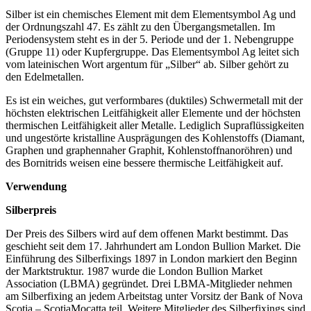
Silber ist ein chemisches Element mit dem Elementsymbol Ag und
der Ordnungszahl 47. Es zählt zu den Übergangsmetallen. Im
Periodensystem steht es in der 5. Periode und der 1. Nebengruppe
(Gruppe 11) oder Kupfergruppe. Das Elementsymbol Ag leitet sich
vom lateinischen Wort argentum für „Silber“ ab. Silber gehört zu
den Edelmetallen.
Es ist ein weiches, gut verformbares (duktiles) Schwermetall mit der
höchsten elektrischen Leitfähigkeit aller Elemente und der höchsten
thermischen Leitfähigkeit aller Metalle. Lediglich Supraflüssigkeiten
und ungestörte kristalline Ausprägungen des Kohlenstoffs (Diamant,
Graphen und graphennaher Graphit, Kohlenstoffnanoröhren) und
des Bornitrids weisen eine bessere thermische Leitfähigkeit auf.
Verwendung
Silberpreis
Der Preis des Silbers wird auf dem offenen Markt bestimmt. Das
geschieht seit dem 17. Jahrhundert am London Bullion Market. Die
Einführung des Silberfixings 1897 in London markiert den Beginn
der Marktstruktur. 1987 wurde die London Bullion Market
Association (LBMA) gegründet. Drei LBMA-Mitglieder nehmen
am Silberfixing an jedem Arbeitstag unter Vorsitz der Bank of Nova
Scotia – ScotiaMocatta teil. Weitere Mitglieder des Silberfixings sind