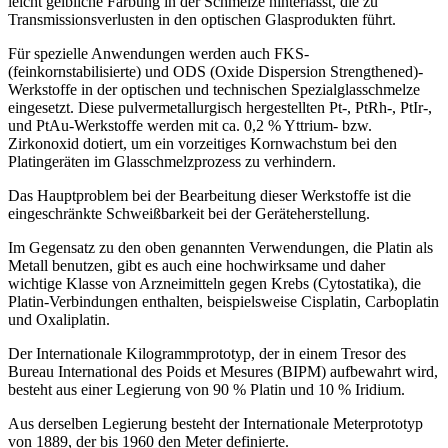
leicht gelbliche Färbung in der Schmelze hinterlässt, die zu
Transmissionsverlusten in den optischen Glasprodukten führt.
Für spezielle Anwendungen werden auch FKS-
(feinkornstabilisierte) und ODS (Oxide Dispersion Strengthened)-
Werkstoffe in der optischen und technischen Spezialglasschmelze
eingesetzt. Diese pulvermetallurgisch hergestellten Pt-, PtRh-, PtIr-,
und PtAu-Werkstoffe werden mit ca. 0,2 % Yttrium- bzw.
Zirkonoxid dotiert, um ein vorzeitiges Kornwachstum bei den
Platingeräten im Glasschmelzprozess zu verhindern.
Das Hauptproblem bei der Bearbeitung dieser Werkstoffe ist die
eingeschränkte Schweißbarkeit bei der Geräteherstellung.
Im Gegensatz zu den oben genannten Verwendungen, die Platin als
Metall benutzen, gibt es auch eine hochwirksame und daher
wichtige Klasse von Arzneimitteln gegen Krebs (Cytostatika), die
Platin-Verbindungen enthalten, beispielsweise Cisplatin, Carboplatin
und Oxaliplatin.
Der Internationale Kilogrammprototyp, der in einem Tresor des
Bureau International des Poids et Mesures (BIPM) aufbewahrt wird,
besteht aus einer Legierung von 90 % Platin und 10 % Iridium.
Aus derselben Legierung besteht der Internationale Meterprototyp
von 1889, der bis 1960 den Meter definierte.