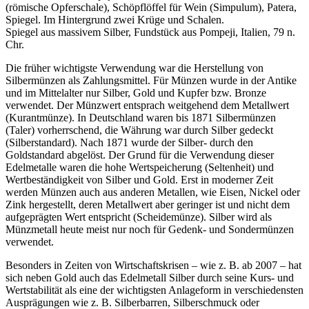
(römische Opferschale), Schöpflöffel für Wein (Simpulum), Patera,
Spiegel. Im Hintergrund zwei Krüge und Schalen.
Spiegel aus massivem Silber, Fundstück aus Pompeji, Italien, 79 n.
Chr.
Die früher wichtigste Verwendung war die Herstellung von
Silbermünzen als Zahlungsmittel. Für Münzen wurde in der Antike
und im Mittelalter nur Silber, Gold und Kupfer bzw. Bronze
verwendet. Der Münzwert entsprach weitgehend dem Metallwert
(Kurantmünze). In Deutschland waren bis 1871 Silbermünzen
(Taler) vorherrschend, die Währung war durch Silber gedeckt
(Silberstandard). Nach 1871 wurde der Silber- durch den
Goldstandard abgelöst. Der Grund für die Verwendung dieser
Edelmetalle waren die hohe Wertspeicherung (Seltenheit) und
Wertbeständigkeit von Silber und Gold. Erst in moderner Zeit
werden Münzen auch aus anderen Metallen, wie Eisen, Nickel oder
Zink hergestellt, deren Metallwert aber geringer ist und nicht dem
aufgeprägten Wert entspricht (Scheidemünze). Silber wird als
Münzmetall heute meist nur noch für Gedenk- und Sondermünzen
verwendet.
Besonders in Zeiten von Wirtschaftskrisen – wie z. B. ab 2007 – hat
sich neben Gold auch das Edelmetall Silber durch seine Kurs- und
Wertstabilität als eine der wichtigsten Anlageform in verschiedensten
Ausprägungen wie z. B. Silberbarren, Silberschmuck oder